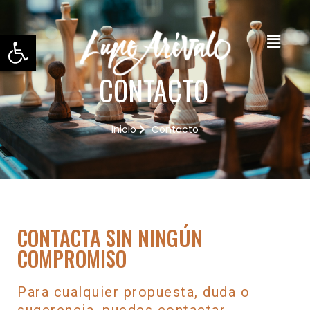
Abrir barra de herramientas
CONTACTO
Inicio
Contacto
CONTACTA SIN NINGÚN
COMPROMISO
Para cualquier propuesta, duda o